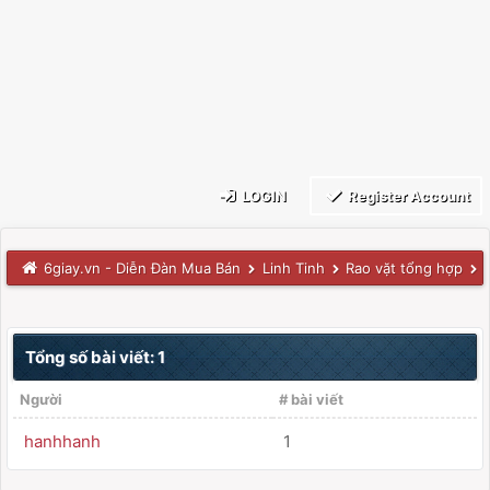
LOGIN
Register Account
6giay.vn - Diễn Đàn Mua Bán
Linh Tinh
Rao vặt tổng hợp
Tổng số bài viết: 1
Người
# bài viết
hanhhanh
1