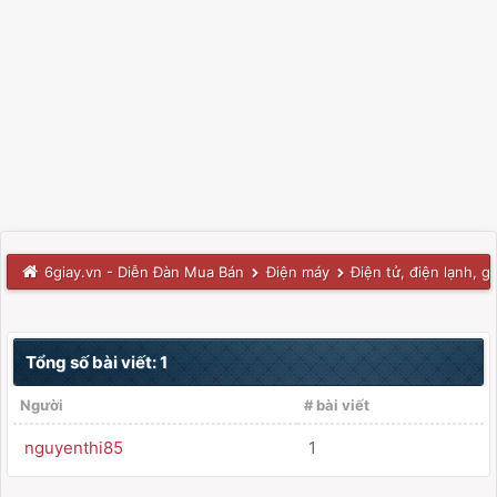
6giay.vn - Diễn Đàn Mua Bán
Điện máy
Điện tử, điện lạnh, g
Tổng số bài viết: 1
Người
# bài viết
nguyenthi85
1