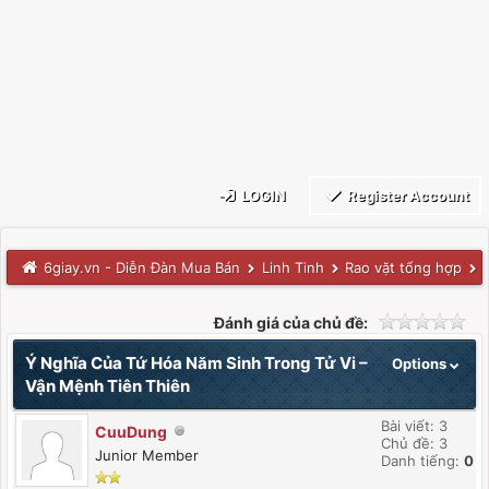
LOGIN
Register Account
6giay.vn - Diễn Đàn Mua Bán
Linh Tinh
Rao vặt tổng hợp
Đánh giá của chủ đề:
Ý Nghĩa Của Tứ Hóa Năm Sinh Trong Tử Vi –
Options
Vận Mệnh Tiên Thiên
Bài viết: 3
CuuDung
Chủ đề: 3
Junior Member
Danh tiếng:
0