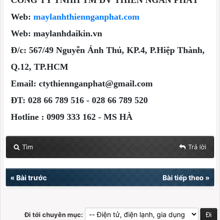
CÔNG TY TNHH TM DV THIÊN NGÂN PHÁT
Web:
maylanhthiennganphat.com
Web: maylanhdaikin.vn
Đ/c: 567/49 Nguyễn Ảnh Thủ, KP.4, P.Hiệp Thành,
Q.12, TP.HCM
Email:
ctythiennganphat@gmail.com
ĐT: 028 66 789 516 - 028 66 789 520
Hotline :
0909 333 162 - MS HÀ
Tìm
Trả lời
«
Bài trước
Bài tiếp theo
»
Đi tới chuyên mục: