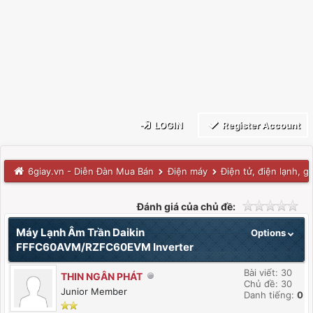
LOGIN
Register Account
6giay.vn - Diễn Đàn Mua Bán
Điện máy
Điện tử, điện lạnh, g
Đánh giá của chủ đề:
Máy Lạnh Âm Trần Daikin
Options
FFFC60AVM/RZFC60EVM Inverter
Bài viết: 30
THIN NGÂN PHÁT
Chủ đề: 30
Junior Member
Danh tiếng:
0