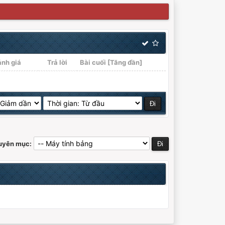
ánh giá
Trả lời
Bài cuối
[
Tăng đần
]
huyên mục: