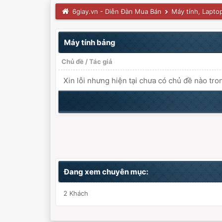
6giay.vn - Diễn Đàn Mua Bán
Máy tính, Lapto
Máy tính bảng
Chủ đề
/
Tác giả
Xin lỗi nhưng hiện tại chưa có chủ đề nào tro
Đang xem chuyên mục:
2 Khách