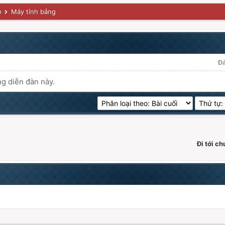
p
Máy tính bảng
Đ
ng diễn đàn này.
Đi tới c