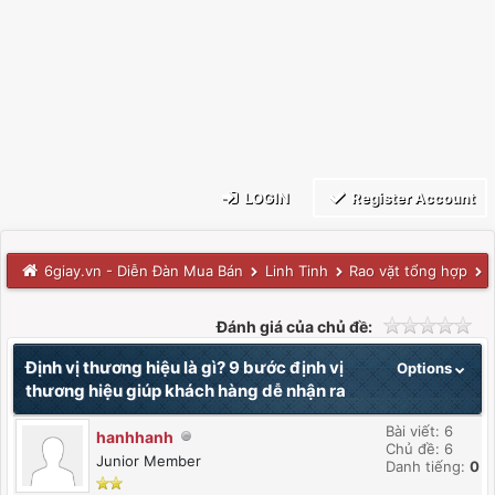
LOGIN
Register Account
6giay.vn - Diễn Đàn Mua Bán
Linh Tinh
Rao vặt tổng hợp
Đánh giá của chủ đề:
Định vị thương hiệu là gì? 9 bước định vị
Options
thương hiệu giúp khách hàng dễ nhận ra
Bài viết: 6
hanhhanh
Chủ đề: 6
Junior Member
Danh tiếng:
0