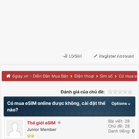
LOGIN
Register Account
6giay.vn - Diễn Đàn Mua Bán
Điện thoại
Sim số
Có mua eS
Đánh giá của chủ đề:
Có mua eSIM online được không, cài đặt thế
Options
nào?
Bài viết: 28
Thế giới eSIM
Chủ đề: 28
Junior Member
Danh tiếng:
0