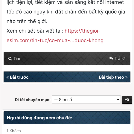
lịch tiện lợi, tiết kiệm và sẵn sàng kết nối Internet
tốc độ cao ngay khi đặt chân đến bất kỳ quốc gia
nào trên thế giới.
Xem chi tiết bài viết tại:
https://thegioi-
esim.com/tin-tuc/co-mua-...duoc-khong
Tìm
Trả lời
«
Bài trước
Bài tiếp theo
»
Đi tới chuyên mục:
Người dùng đang xem chủ đề:
1 Khách