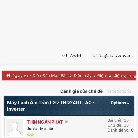
LOGIN
Register Account
6giay.vn - Diễn Đàn Mua Bán
Điện máy
Điện tử, điện lạnh, g
Đánh giá của chủ đề:
Máy Lạnh Âm Trần LG ZTNQ24GTLA0 -
Options
Inverter
Bài viết: 30
THIN NGÂN PHÁT
Chủ đề: 30
Junior Member
Danh tiếng:
0