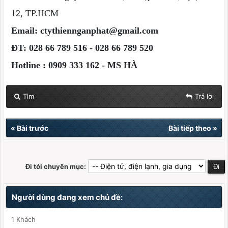
12, TP.HCM
Email:
ctythiennganphat@gmail.com
ĐT: 028 66 789 516 - 028 66 789 520
Hotline :
0909 333 162 - MS HÀ
Tìm
Trả lời
«
Bài trước
Bài tiếp theo
»
Đi tới chuyên mục:
Người dùng đang xem chủ đề:
1 Khách