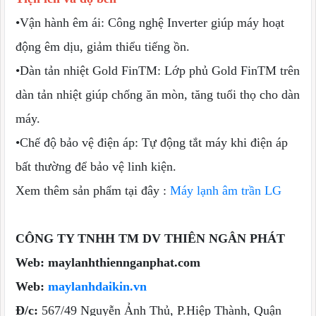
•Vận hành êm ái: Công nghệ Inverter giúp máy hoạt
động êm dịu, giảm thiểu tiếng ồn.
•Dàn tản nhiệt Gold FinTM: Lớp phủ Gold FinTM trên
dàn tản nhiệt giúp chống ăn mòn, tăng tuổi thọ cho dàn
máy.
•Chế độ bảo vệ điện áp: Tự động tắt máy khi điện áp
bất thường để bảo vệ linh kiện.
Xem thêm sản phẩm tại đây :
Máy lạnh âm trần LG
CÔNG TY TNHH TM DV THIÊN NGÂN PHÁT
Web: maylanhthiennganphat.com
Web:
maylanhdaikin.vn
Đ/c:
567/49 Nguyễn Ảnh Thủ, P.Hiệp Thành, Quận