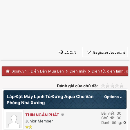
LOGIN
Register Account
6giay.vn - Diễn Đàn Mua Bán
Điện máy
Điện tử, điện lạnh, g
Đánh giá của chủ đề:
Lắp Đặt Máy Lạnh Tủ Đứng Aqua Cho Văn
Options
Phòng Nhà Xưởng
Bài viết: 30
THIN NGÂN PHÁT
Chủ đề: 30
Junior Member
Danh tiếng:
0