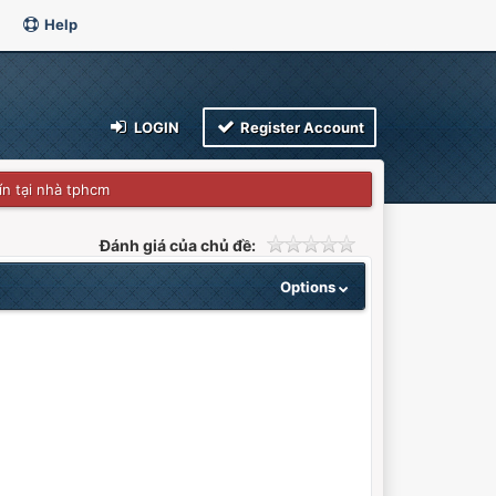
Help
LOGIN
Register Account
ín tại nhà tphcm
Đánh giá của chủ đề:
Options