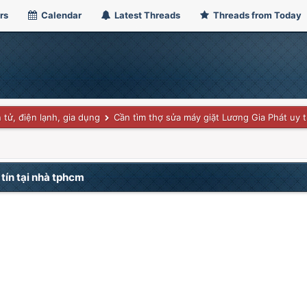
rs
Calendar
Latest Threads
Threads from Today
 tử, điện lạnh, gia dụng
Cần tìm thợ sửa máy giặt Lương Gia Phát uy t
tín tại nhà tphcm