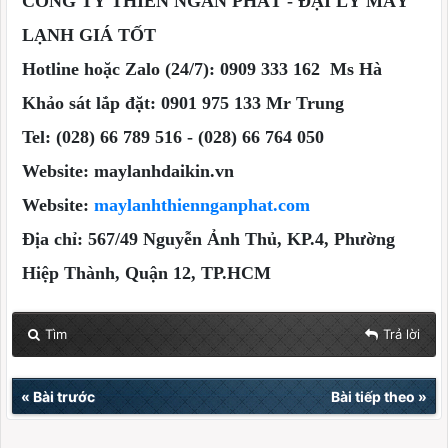
CÔNG TY THIÊN NGÂN PHÁT - ĐẠI LÝ MÁY
LẠNH GIÁ TỐT
Hotline hoặc Zalo (24/7): 0909 333 162 Ms Hà
Khảo sát lắp đặt: 0901 975 133 Mr Trung
Tel: (028) 66 789 516 - (028) 66 764 050
Website: maylanhdaikin.vn
Website:
maylanhthiennganphat.com
Địa chỉ: 567/49 Nguyễn Ảnh Thủ, KP.4, Phường
Hiệp Thành, Quận 12, TP.HCM
Tìm
Trả lời
«
Bài trước
Bài tiếp theo
»