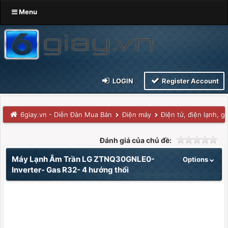
Menu
LOGIN
Register Account
6giay.vn - Diễn Đàn Mua Bán
Điện máy
Điện tử, điện lạnh, g
Đánh giá của chủ đề:
Máy Lạnh Âm Trần LG ZTNQ30GNLE0-
Options
Inverter- Gas R32- 4 hướng thổi