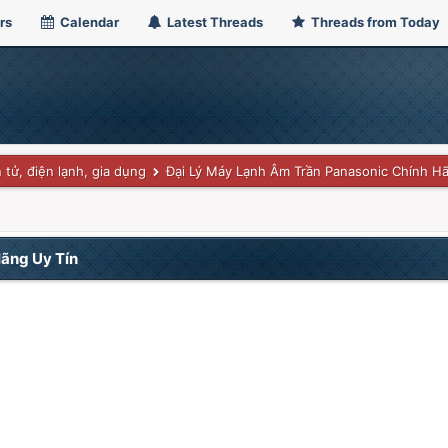
rs
Calendar
Latest Threads
Threads from Today
 tử, điện lạnh, gia dụng
Đại Lý Máy Lạnh Âm Trần Panasonic Chính H
Hãng Uy Tín