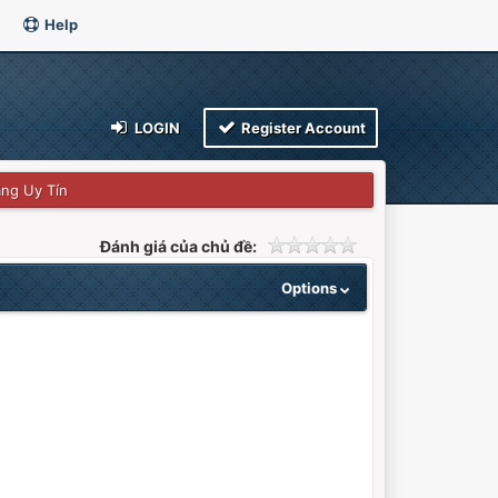
Help
LOGIN
Register Account
ãng Uy Tín
Đánh giá của chủ đề:
Options