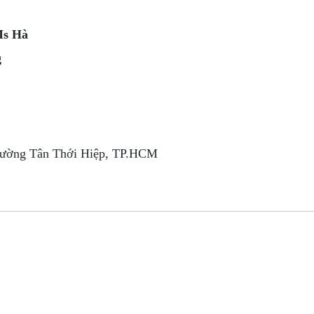
Ms Hà
g
Phường Tân Thới Hiệp, TP.HCM