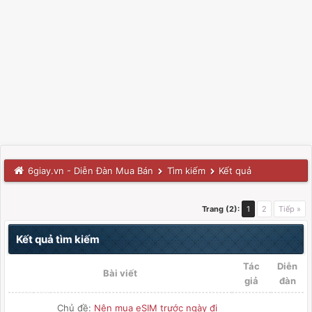
6giay.vn - Diễn Đàn Mua Bán
Tìm kiếm
Kết quả
Trang (2):
1
2
Tiếp »
Kết quả tìm kiếm
Tác
Diễn
Bài viết
giả
đàn
Chủ đề:
Nên mua eSIM trước ngày đi