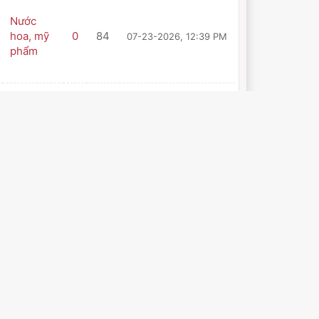
Nước
hoa, mỹ
0
84
07-23-2026, 12:39 PM
phẩm
Nước
hoa, mỹ
0
145
06-27-2026, 12:16 PM
phẩm
Điện tử,
điện
0
316
06-27-2026, 12:15 PM
lạnh, gia
dụng
Ẩm thực
0
157
06-25-2026, 12:36 PM