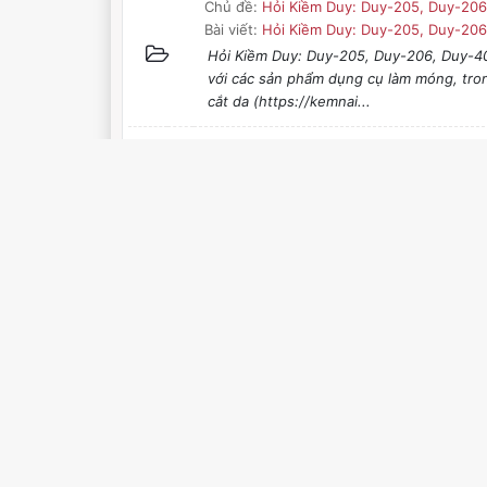
Chủ đề:
Hỏi Kiềm Duy: Duy-205, Duy-206
Bài viết:
Hỏi Kiềm Duy: Duy-205, Duy-206,
Hỏi Kiềm Duy: Duy-205, Duy-206, Duy-401
với các sản phẩm dụng cụ làm móng, tro
cắt da (https://kemnai...
Chủ đề:
Kềm Cắt Da Chuyên Dụng Dành C
Bài viết:
Kềm Cắt Da Chuyên Dụng Dành Ch
Kềm Cắt Da Chuyên Dụng Dành Cho THỢ N
được nhiều chị em yêu thích. Tuy nhiên,
cắt da chuyên dụng và ...
Chủ đề:
Cần tìm thợ sửa máy giặt Lương G
Bài viết:
Cần tìm thợ sửa máy giặt Lương Gi
Cần tìm thợ sửa máy giặt Lương Gia Phát 
giá rẻ, bảng giá thay thế linh kiện chính 
chữa điện l...
Chủ đề:
Tôm Càng Xanh Tự Nhiên Nước N
Bài viết:
Tôm Càng Xanh Tự Nhiên Nước Ng
Tôm Càng Xanh Tự Nhiên Nước Ngọt Tại