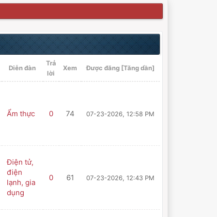
Trả
Diễn đàn
Xem
Được đăng
[
Tăng dần
]
lời
Ẩm thực
0
74
07-23-2026, 12:58 PM
Điện tử,
điện
0
61
07-23-2026, 12:43 PM
lạnh, gia
dụng