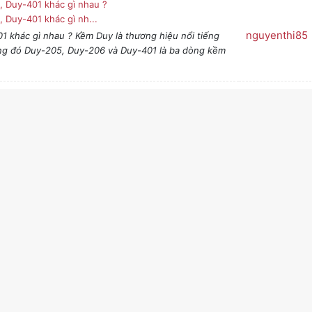
, Duy-401 khác gì nhau ?
 Duy-401 khác gì nh...
nguyenthi85
 khác gì nhau ? Kềm Duy là thương hiệu nổi tiếng
ng đó Duy-205, Duy-206 và Duy-401 là ba dòng kềm
ho THỢ Nail Tại Kềm Duy
o THỢ Nail Tại Kềm D...
nguyenthi85
ail Tại Kềm Duy Làm nail đang trở thành xu hướng
 để có bộ móng đẹp và an toàn, việc lựa chọn kềm
ia Phát uy tín tại nhà tphcm
a Phát uy tín tại...
nguyenthi85
uy tín tại nhà tphcm Thợ sửa máy giặt tại nhà tphcm
hãng rõ ràng, sửa máy giặt cửa trên, cửa trước. sửa
gọt Tại Hải Sản Thắng Tôm
ọt Tại Hải Sản Thắn...
nguyenthi85
 Hải Sản Thắng Tôm Tôm Càng XanhTự Nhiên Nước