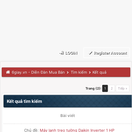
LOGIN
Register Account
6giay.vn - Diễn Đàn Mua Bán
Tìm kiếm
Kết quả
Trang (2):
1
2
Tiếp »
Kết quả tìm kiếm
Bài viết
Chủ đề:
Máy lạnh treo tường Daikin Inverter 1 HP