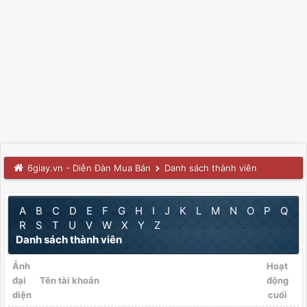
6giay.vn - Diễn Đàn Mua Bán
Danh sách thành viên
A
B
C
D
E
F
G
H
I
J
K
L
M
N
O
P
Q
R
S
T
U
V
W
X
Y
Z
Danh sách thành viên
Ảnh
Hoạt
đại
Tên tài khoản
động
diện
cuối