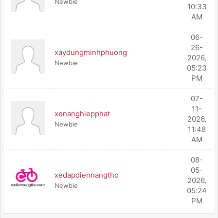
Newbie
10:33
AM
06-
26-
xaydungminhphuong
2026,
Newbie
05:23
PM
07-
11-
xenanghiepphat
2026,
Newbie
11:48
AM
08-
05-
xedapdiennangtho
2026,
Newbie
05:24
PM