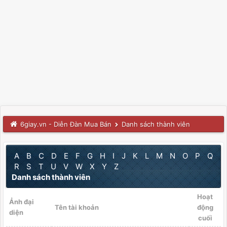
6giay.vn - Diễn Đàn Mua Bán
Danh sách thành viên
A
B
C
D
E
F
G
H
I
J
K
L
M
N
O
P
Q
R
S
T
U
V
W
X
Y
Z
Danh sách thành viên
Hoạt
Ảnh đại
Tên tài khoản
động
diện
cuối