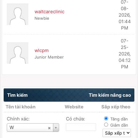
07-
08-
waltcareclinic
2026,
Newbie
01:44
PM
07-
25-
wlcpm
2026,
Junior Member
04:12
PM
Tìm kiếm
Tìm kiếm nâng cao
Tên tài khoản
Website
Sắp xếp theo
Chính xác:
Có chứa:
Tăng dần
Giảm dần
Tên
W
tài