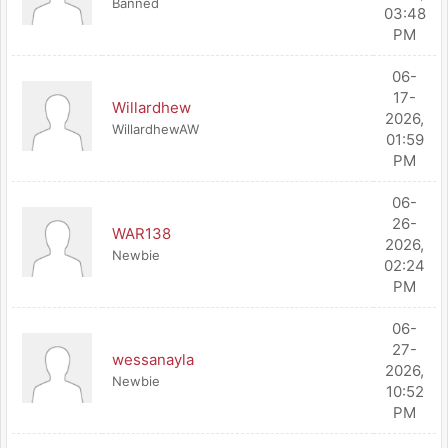
Banned
03:48
PM
06-
17-
Willardhew
2026,
WillardhewAW
01:59
PM
06-
26-
WAR138
2026,
Newbie
02:24
PM
06-
27-
wessanayla
2026,
Newbie
10:52
PM