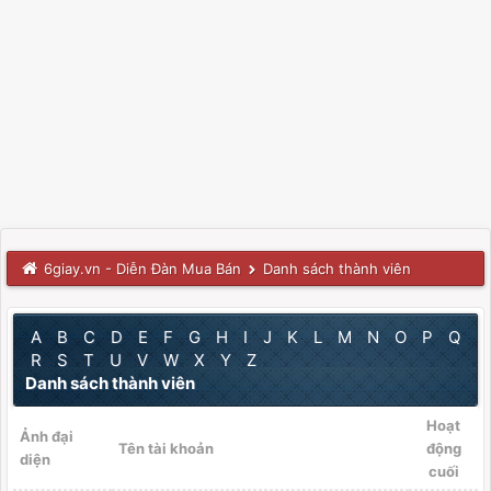
6giay.vn - Diễn Đàn Mua Bán
Danh sách thành viên
A
B
C
D
E
F
G
H
I
J
K
L
M
N
O
P
Q
R
S
T
U
V
W
X
Y
Z
Danh sách thành viên
Hoạt
Ảnh đại
Tên tài khoản
động
diện
cuối