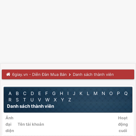
6giay.vn - Diễn Đàn Mua Bán
Danh sách thành viên
A
B
C
D
E
F
G
H
I
J
K
L
M
N
O
P
Q
R
S
T
U
V
W
X
Y
Z
Danh sách thành viên
Ảnh
Hoạt
đại
Tên tài khoản
động
diện
cuối