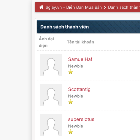
6giay.vn - Diễn Đàn Mua Bán
Danh sách thành
Danh sách thành viên
Ảnh đại
Tên tài khoản
diện
SamuelHaf
Newbie
Scottantig
Newbie
superslotus
Newbie