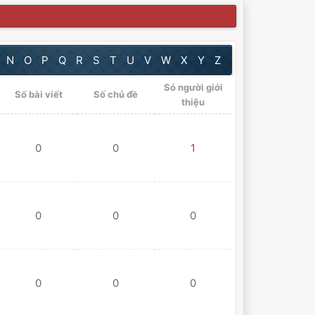
N
O
P
Q
R
S
T
U
V
W
X
Y
Z
Só người giới
Số bài viết
Số chủ đề
thiệu
0
0
1
0
0
0
0
0
0