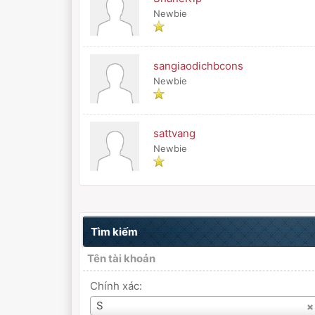
Newbie
sangiaodichbcons
Newbie
sattvang
Newbie
Tìm kiếm
Tên tài khoản
Chính xác:
Tên
S