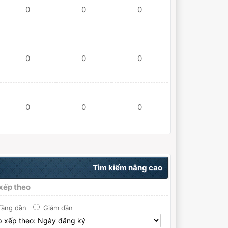
0
0
0
0
0
0
0
0
0
Tìm kiếm nâng cao
xếp theo
Tăng dần
Giảm dần