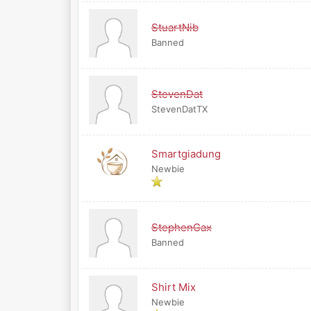
StuartNib
Banned
StevenDat
StevenDatTX
Smartgiadung
Newbie
StephenGax
Banned
Shirt Mix
Newbie