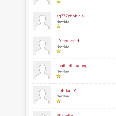
sg777phofficial
Newbie
sfrmotorsltd
Newbie
suathietbitudong
Newbie
slottdemo1
Newbie
ShaneKip