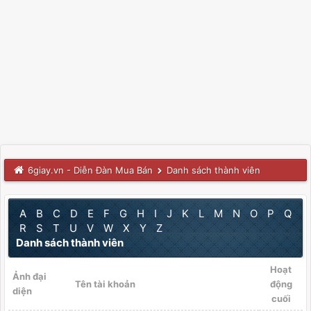
6giay.vn - Diễn Đàn Mua Bán
Danh sách thành viên
A
B
C
D
E
F
G
H
I
J
K
L
M
N
O
P
Q
R
S
T
U
V
W
X
Y
Z
Danh sách thành viên
Hoạt
Ảnh đại
Tên tài khoản
động
diện
cuối