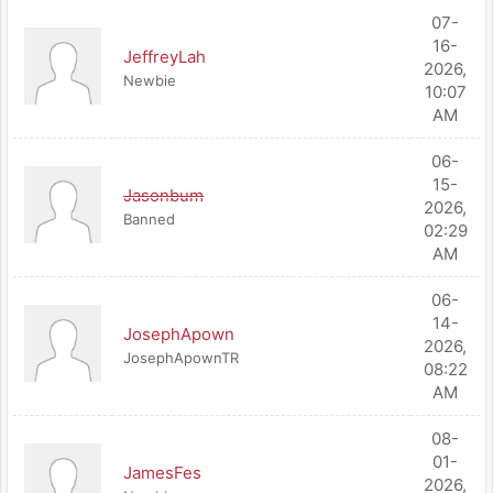
07-
16-
JeffreyLah
2026,
Newbie
10:07
AM
06-
15-
Jasonbum
2026,
Banned
02:29
AM
06-
14-
JosephApown
2026,
JosephApownTR
08:22
AM
08-
01-
JamesFes
2026,