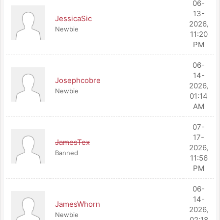
06-
13-
JessicaSic
2026,
Newbie
11:20
PM
06-
14-
Josephcobre
2026,
Newbie
01:14
AM
07-
17-
JamesTex
2026,
Banned
11:56
PM
06-
14-
JamesWhorn
2026,
Newbie
02:18