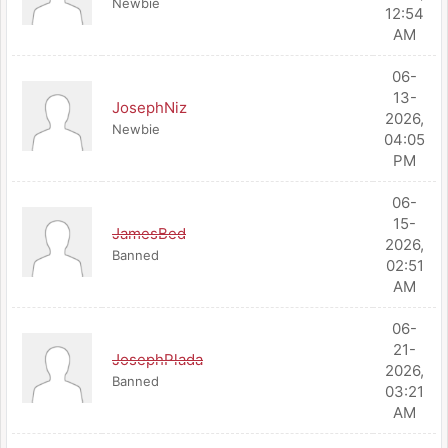
Newbie
12:54
AM
06-
13-
JosephNiz
2026,
Newbie
04:05
PM
06-
15-
JamesBed
2026,
Banned
02:51
AM
06-
21-
JosephPlada
2026,
Banned
03:21
AM