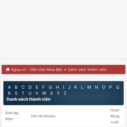
6giay.vn - Diễn Đàn Mua Bán
Danh sách thành viên
A
B
C
D
E
F
G
H
I
J
K
L
M
N
O
P
Q
R
S
T
U
V
W
X
Y
Z
Danh sách thành viên
Hoạt
Ảnh đại
Tên tài khoản
động
diện
cuối