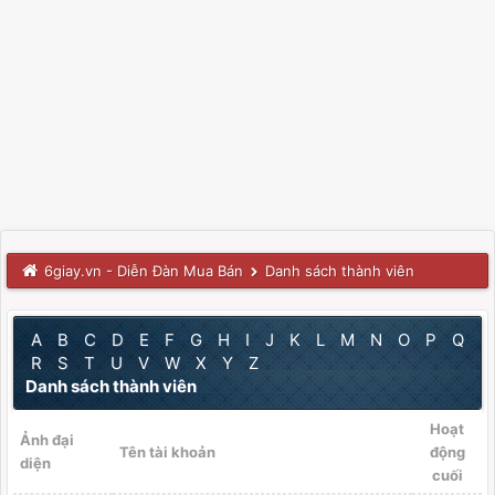
6giay.vn - Diễn Đàn Mua Bán
Danh sách thành viên
A
B
C
D
E
F
G
H
I
J
K
L
M
N
O
P
Q
R
S
T
U
V
W
X
Y
Z
Danh sách thành viên
Hoạt
Ảnh đại
Tên tài khoản
động
diện
cuối