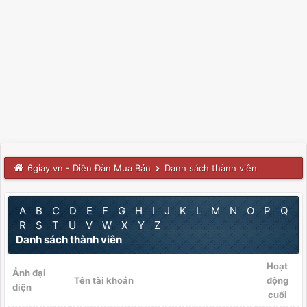
6giay.vn - Diễn Đàn Mua Bán
Danh sách thành viên
A
B
C
D
E
F
G
H
I
J
K
L
M
N
O
P
Q
R
S
T
U
V
W
X
Y
Z
Danh sách thành viên
Hoạt
Ảnh đại
Tên tài khoản
động
diện
cuối