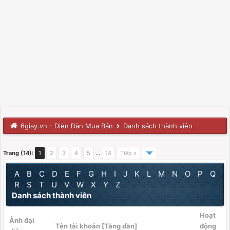
6giay.vn - Diễn Đàn Mua Bán
Danh sách thành viên
Trang (14):
1
2
3
4
5
…
14
Tiếp »
A
B
C
D
E
F
G
H
I
J
K
L
M
N
O
P
Q
R
S
T
U
V
W
X
Y
Z
Danh sách thành viên
Hoạt
Ảnh đại
Tên tài khoản
[
Tăng dần
]
động