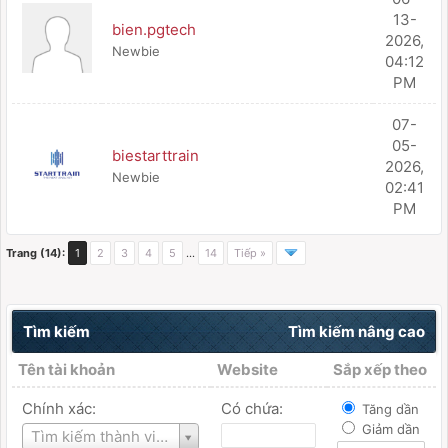
13-
bien.pgtech
2026,
Newbie
04:12
PM
07-
05-
biestarttrain
2026,
Newbie
02:41
PM
Trang (14):
1
2
3
4
5
…
14
Tiếp »
Tìm kiếm
Tìm kiếm nâng cao
Tên tài khoản
Website
Sắp xếp theo
Chính xác:
Có chứa:
Tăng dần
Giảm dần
Tên
Tìm kiếm thành viên