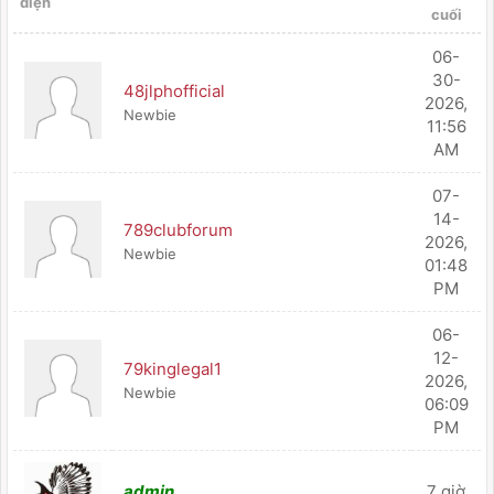
diện
cuối
06-
30-
48jlphofficial
2026,
Newbie
11:56
AM
07-
14-
789clubforum
2026,
Newbie
01:48
PM
06-
12-
79kinglegal1
2026,
Newbie
06:09
PM
admin
7 giờ