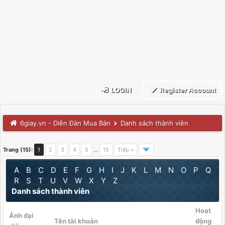
LOGIN
Register Account
6giay.vn - Diễn Đàn Mua Bán
Danh sách thành viên
Trang (15):
1
2
3
4
5
…
15
Tiếp »
A
B
C
D
E
F
G
H
I
J
K
L
M
N
O
P
Q
R
S
T
U
V
W
X
Y
Z
Danh sách thành viên
Hoạt
Ảnh đại
Tên tài khoản
động