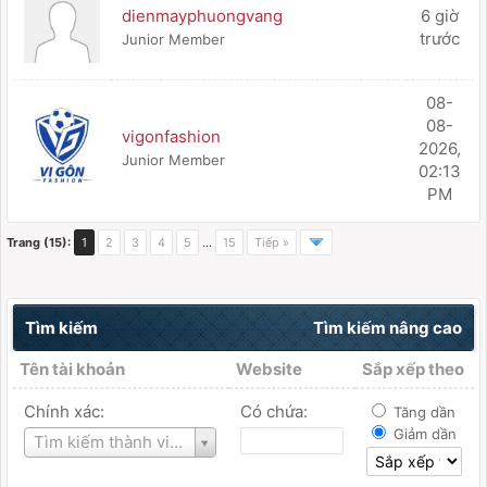
dienmayphuongvang
6 giờ
trước
Junior Member
08-
08-
vigonfashion
2026,
Junior Member
02:13
PM
Trang (15):
1
2
3
4
5
…
15
Tiếp »
Tìm kiếm
Tìm kiếm nâng cao
Tên tài khoản
Website
Sắp xếp theo
Chính xác:
Có chứa:
Tăng dần
Giảm dần
Tên
Tìm kiếm thành viên
tài
khoản