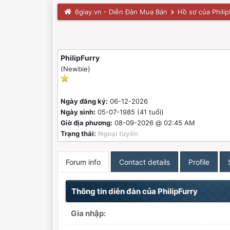
6giay.vn - Diễn Đàn Mua Bán
Hồ sơ của Philip
PhilipFurry
(Newbie)
Ngày đăng ký:
06-12-2026
Ngày sinh:
05-07-1985 (41 tuổi)
Giờ địa phương:
08-09-2026 @ 02:45 AM
Trạng thái:
Ngoại tuyến
Forum info
Contact details
Profile
Thông tin diễn đàn của PhilipFurry
Gia nhập: