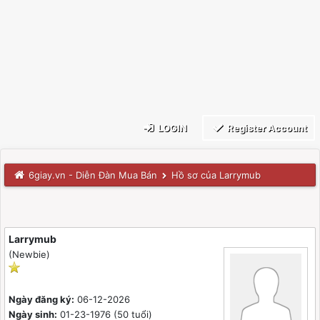
LOGIN
Register Account
6giay.vn - Diễn Đàn Mua Bán
Hồ sơ của Larrymub
Larrymub
(Newbie)
Ngày đăng ký:
06-12-2026
Ngày sinh:
01-23-1976 (50 tuổi)