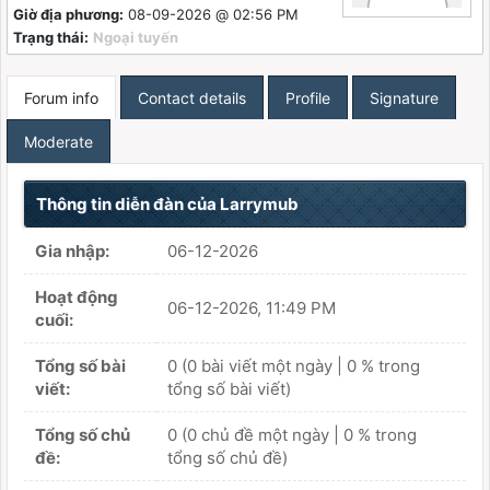
Giờ địa phương:
08-09-2026 @ 02:56 PM
Trạng thái:
Ngoại tuyến
Forum info
Contact details
Profile
Signature
Moderate
Thông tin diễn đàn của Larrymub
Gia nhập:
06-12-2026
Hoạt động
06-12-2026, 11:49 PM
cuối:
Tổng số bài
0 (0 bài viết một ngày | 0 % trong
viết:
tổng số bài viết)
Tổng số chủ
0 (0 chủ đề một ngày | 0 % trong
đề:
tổng số chủ đề)