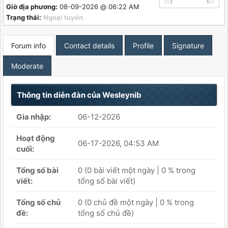
Giờ địa phương:
08-09-2026 @ 06:22 AM
Trạng thái:
Ngoại tuyến
Forum info
Contact details
Profile
Signature
Moderate
Thông tin diễn đàn của Wesleynib
Gia nhập:
06-12-2026
Hoạt động
06-17-2026, 04:53 AM
cuối:
Tổng số bài
0 (0 bài viết một ngày | 0 % trong
viết:
tổng số bài viết)
Tổng số chủ
0 (0 chủ đề một ngày | 0 % trong
đề:
tổng số chủ đề)