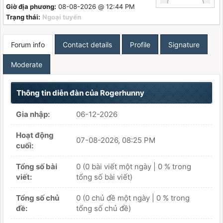
Giờ địa phương:
08-08-2026 @ 12:44 PM
Trạng thái:
Ngoại tuyến
Forum info
Contact details
Profile
Signature
Moderate
Thông tin diễn đàn của Rogerhunny
Gia nhập:
06-12-2026
Hoạt động
07-08-2026, 08:25 PM
cuối:
Tổng số bài
0 (0 bài viết một ngày | 0 % trong
viết:
tổng số bài viết)
Tổng số chủ
0 (0 chủ đề một ngày | 0 % trong
đề:
tổng số chủ đề)