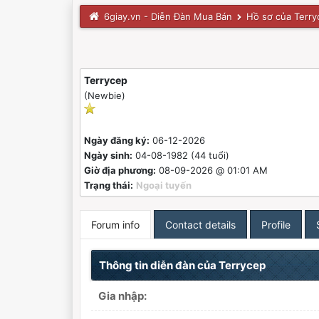
6giay.vn - Diễn Đàn Mua Bán
Hồ sơ của Terry
Terrycep
(Newbie)
Ngày đăng ký:
06-12-2026
Ngày sinh:
04-08-1982 (44 tuổi)
Giờ địa phương:
08-09-2026 @ 01:01 AM
Trạng thái:
Ngoại tuyến
Forum info
Contact details
Profile
Thông tin diễn đàn của Terrycep
Gia nhập: