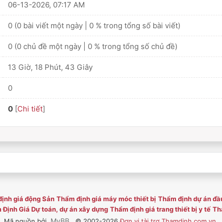
06-13-2026, 07:17 AM
0 (0 bài viết một ngày | 0 % trong tổng số bài viết)
0 (0 chủ đề một ngày | 0 % trong tổng số chủ đề)
13 Giờ, 18 Phút, 43 Giây
0
0
[
Chi tiết
]
ịnh giá động Sản
Thẩm định giá máy móc thiết bị
Thẩm định dự án đầ
Định Giá Dự toán, dự án xây dựng
Thẩm định giá trang thiết bị y tế
Thẩ
MyBB
Mã nguồn bởi
, © 2002-2026
Đơn vị tài trợ Thamdinh.com.vn
.