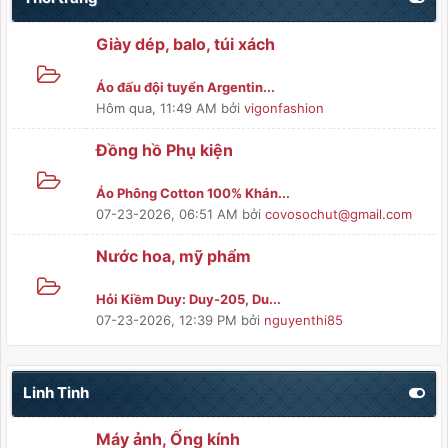
Giày dép, balo, túi xách
Áo đấu đội tuyển Argentin...
Hôm qua
, 11:49 AM
bởi
vigonfashion
Đồng hồ Phụ kiện
Áo Phông Cotton 100% Khán...
07-23-2026, 06:51 AM
bởi
covosochut@gmail.com
Nước hoa, mỹ phẩm
Hỏi Kiềm Duy: Duy-205, Du...
07-23-2026, 12:39 PM
bởi
nguyenthi85
Linh Tinh
Máy ảnh, Ống kính