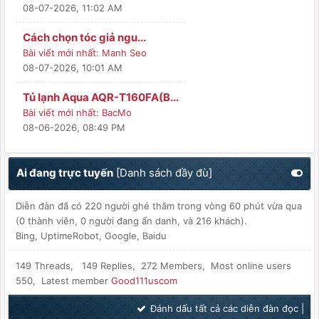
08-07-2026, 11:02 AM
Cách chọn tóc giả ngu...
Bài viết mới nhất:
Manh Seo
08-07-2026, 10:01 AM
Tủ lạnh Aqua AQR-T160FA(B...
Bài viết mới nhất:
BacMo
08-06-2026, 08:49 PM
Ai đang trực tuyến
[
Danh sách đầy đù
]
Diễn đàn đã có 220 người ghé thăm trong vòng 60 phút vừa qua
(0 thành viên, 0 người đang ẩn danh, và 216 khách).
Bing, UptimeRobot, Google, Baidu
149 Threads, 149 Replies, 272 Members, Most online users
550, Latest member
Good111uscom
Đánh dấu tất cả các diễn đàn đọc
|