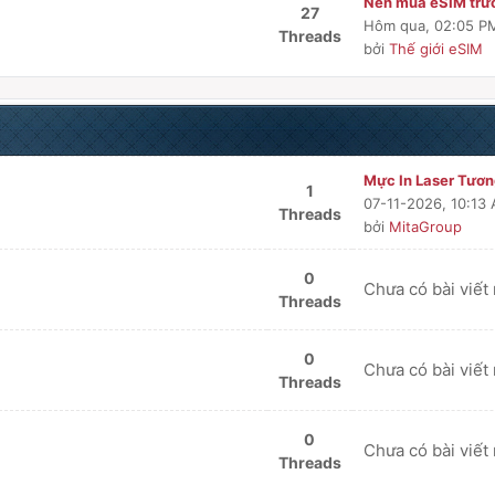
Nên mua eSIM trướ
27
Hôm qua
, 02:05 P
Threads
bởi
Thế giới eSIM
Mực In Laser Tương
1
07-11-2026, 10:13
Threads
bởi
MitaGroup
0
Chưa có bài viết
Threads
0
Chưa có bài viết
Threads
0
Chưa có bài viết
Threads