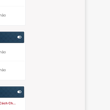
 nào
 nào
 nào
Cách Ch...
M