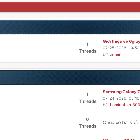
Giới thiệu về 6gia
1
07-25-2026, 10:5
Threads
bởi
admin
Samsung Galaxy Z 
1
07-24-2026, 05:1
Threads
bởi
haminhhieu803
0
Chưa có bài viết
Threads