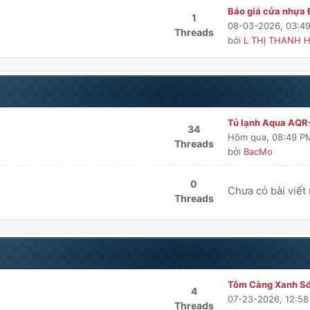
Báo giá cửa nhựa Đ
1
08-03-2026, 03:4
Threads
bởi
L THỊ THANH H
Tủ lạnh Aqua AQR
34
Hôm qua
, 08:49 P
Threads
bởi
BacMo
0
Chưa có bài viết
Threads
Tôm Càng Xanh Sốn
4
07-23-2026, 12:5
Threads