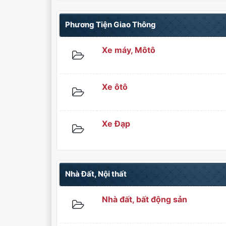
Phương Tiện Giao Thông
Xe máy, Môtô
Xe ôtô
Xe Đạp
Nhà Đất, Nội thất
Nhà đất, bất động sản