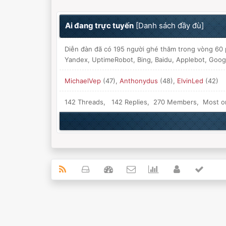
Ai đang trực tuyến
[
Danh sách đầy đù
]
Diễn đàn đã có 195 người ghé thăm trong vòng 60 p
Yandex, UptimeRobot, Bing, Baidu, Applebot, Goog
MichaelVep
(47),
Anthonydus
(48),
ElvinLed
(42)
142 Threads, 142 Replies, 270 Members, Most o