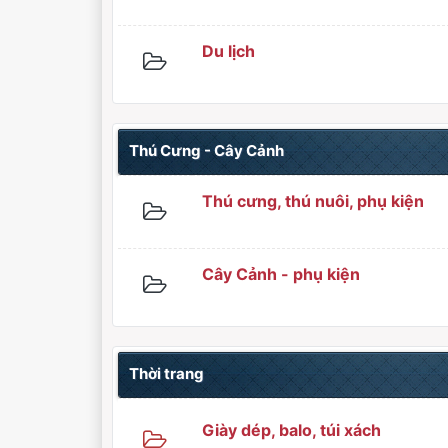
Du lịch
Thú Cưng - Cây Cảnh
Thú cưng, thú nuôi, phụ kiện
Cây Cảnh - phụ kiện
Thời trang
Giày dép, balo, túi xách