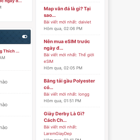
c ngày đ...
M
Map vân đá là gì? Tại
sao...
Bài viết mới nhất:
daiviet
Hôm qua
, 02:06 PM
Nên mua eSIM trước
ngày đ...
 Thích ...
Bài viết mới nhất:
Thế giới
 AM
eSIM
Hôm qua
, 02:05 PM
Băng tải gầu Polyester
 nào
có...
Bài viết mới nhất:
longg
Hôm qua
, 01:51 PM
 nào
Giày Derby Là Gì?
Cách Ch...
 nào
Bài viết mới nhất:
LaremGiayDep