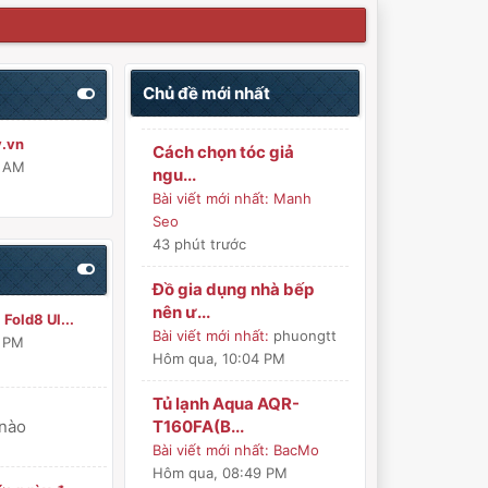
Chủ đề mới nhất
y.vn
Cách chọn tóc giả
0 AM
ngu...
Bài viết mới nhất:
Manh
Seo
43 phút trước
Đồ gia dụng nhà bếp
nên ư...
Fold8 Ul...
Bài viết mới nhất:
phuongtt
6 PM
Hôm qua
, 10:04 PM
Tủ lạnh Aqua AQR-
 nào
T160FA(B...
Bài viết mới nhất:
BacMo
Hôm qua
, 08:49 PM