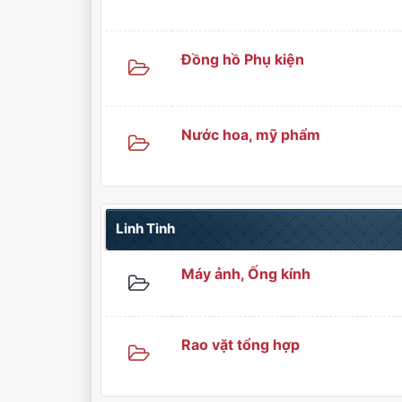
Đồng hồ Phụ kiện
Nước hoa, mỹ phẩm
Linh Tinh
Máy ảnh, Ống kính
Rao vặt tổng hợp