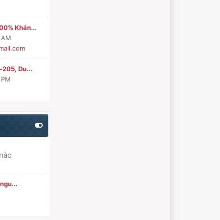
00% Khán...
1 AM
ail.com
205, Du...
9 PM
 nào
 ngu...