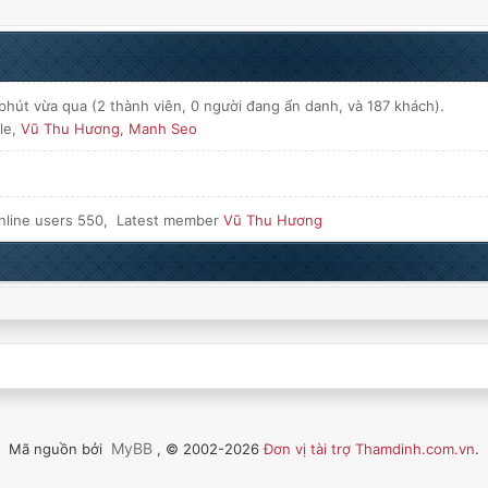
hút vừa qua (2 thành viên, 0 người đang ẩn danh, và 187 khách).
le,
Vũ Thu Hương
,
Manh Seo
nline users 550, Latest member
Vũ Thu Hương
MyBB
Mã nguồn bởi
, © 2002-2026
Đơn vị tài trợ Thamdinh.com.vn
.