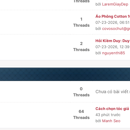
Threads
bởi
LaremGiayDep
Áo Phông Cotton 1
1
07-23-2026, 06:5
Threads
bởi
covosochut@gm
Hỏi Kiềm Duy: Duy-
2
07-23-2026, 12:3
Threads
bởi
nguyenthi85
0
Chưa có bài viết
Threads
Cách chọn tóc giả
64
43 phút trước
Threads
bởi
Manh Seo