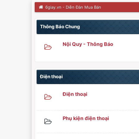
6giay.vn - Diễn Đàn Mua Bán
Thông Báo Chung
Nội Quy - Thông Báo
Điện thoại
Điện thoại
Phụ kiện điện thoại