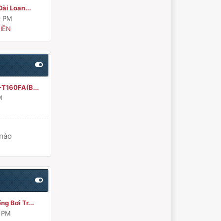
ài Loan...
9 PM
IỀN
-T160FA(B...
M
 nào
g Bơi Tr...
8 PM