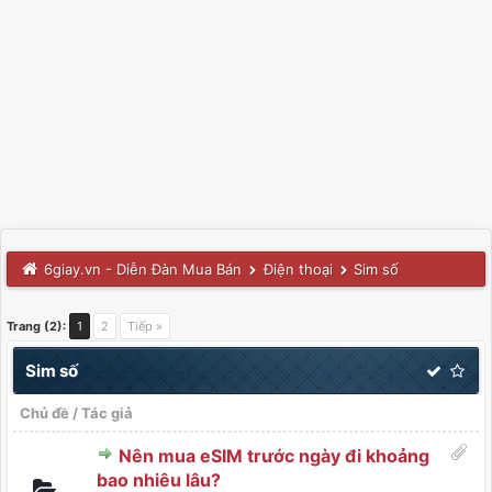
6giay.vn - Diễn Đàn Mua Bán
Điện thoại
Sim số
Trang (2):
1
2
Tiếp »
Sim số
Chủ đề
/
Tác giả
Nên mua eSIM trước ngày đi khoảng
bao nhiêu lâu?