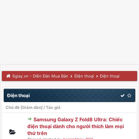
6giay.vn - Diễn Đàn Mua Bán
Điện thoại
Điện thoại
Điện thoại
Chủ đề
[
Giảm dần
]
/
Tác giả
Samsung Galaxy Z Fold8 Ultra: Chiếc
điện thoại dành cho người thích làm mọi
thứ trên