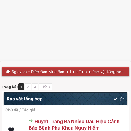
6giay.vn - Diễn Đàn Mua Bán
Linh Tinh
Rao vặt tổng hợp
Trang (3):
1
2
3
Tiếp »
Rao vặt tổng hợp
Chủ đề
/
Tác giả
Huyết Trắng Ra Nhiều Dấu Hiệu Cảnh
Báo Bệnh Phụ Khoa Nguy Hiểm