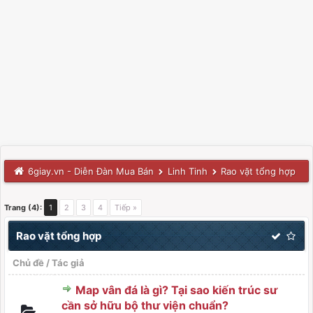
6giay.vn - Diễn Đàn Mua Bán
Linh Tinh
Rao vặt tổng hợp
Trang (4):
1
2
3
4
Tiếp »
Rao vặt tổng hợp
Chủ đề
/
Tác giả
Map vân đá là gì? Tại sao kiến trúc sư
cần sở hữu bộ thư viện chuẩn?