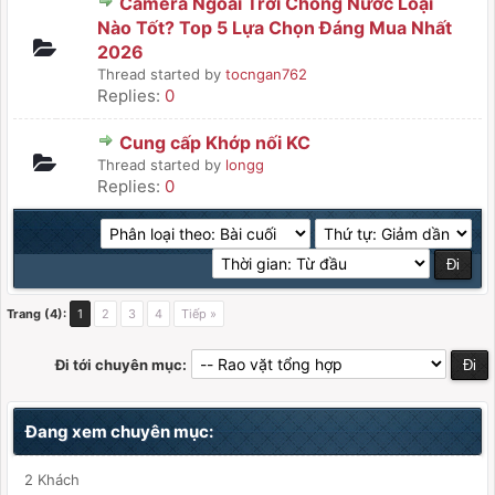
Camera Ngoài Trời Chống Nước Loại
Nào Tốt? Top 5 Lựa Chọn Đáng Mua Nhất
2026
Thread started by
tocngan762
Replies:
0
Cung cấp Khớp nối KC
Thread started by
longg
Replies:
0
Trang (4):
1
2
3
4
Tiếp »
Đi tới chuyên mục:
Đang xem chuyên mục:
2 Khách