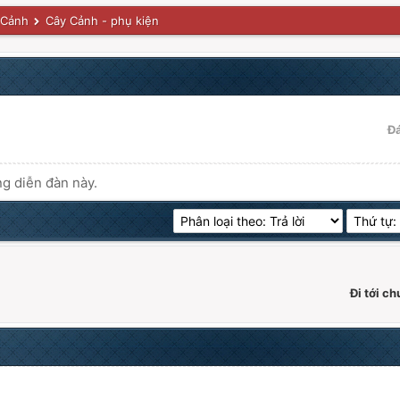
 Cảnh
Cây Cảnh - phụ kiện
Đ
ng diễn đàn này.
Đi tới c