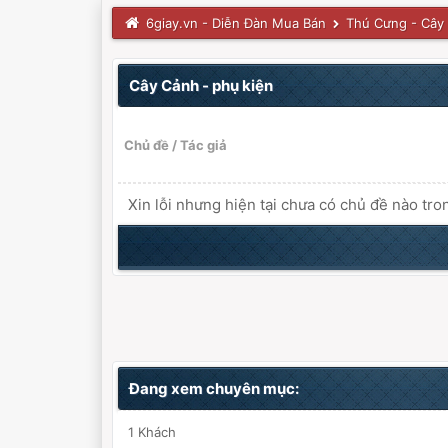
6giay.vn - Diễn Đàn Mua Bán
Thú Cưng - Cây
Cây Cảnh - phụ kiện
Chủ đề
/
Tác giả
Xin lỗi nhưng hiện tại chưa có chủ đề nào tro
Đang xem chuyên mục:
1 Khách