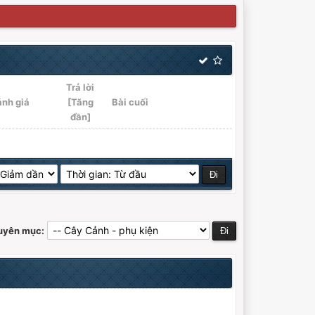
Trả lời
ánh giá
[
Tăng
Bài cuối
đần
]
huyên mục: