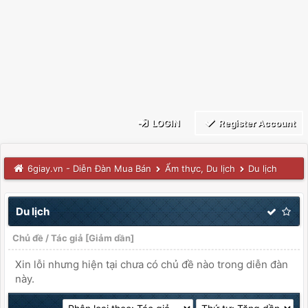
LOGIN
Register Account
6giay.vn - Diễn Đàn Mua Bán
Ẩm thực, Du lịch
Du lịch
Du lịch
Chủ đề
/
Tác giả
[
Giảm dần
]
Xin lỗi nhưng hiện tại chưa có chủ đề nào trong diễn đàn
này.