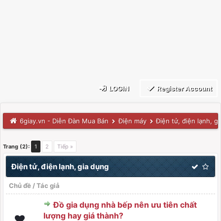
LOGIN
Register Account
6giay.vn - Diễn Đàn Mua Bán
Điện máy
Điện tử, điện lạnh, g
Trang (2):
1
2
Tiếp »
Điện tử, điện lạnh, gia dụng
Chủ đề
/
Tác giả
Đồ gia dụng nhà bếp nên ưu tiên chất
lượng hay giá thành?