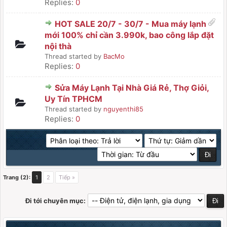
Replies:
0
HOT SALE 20/7 - 30/7 - Mua máy lạnh
mới 100% chỉ cần 3.990k, bao công lắp đặt
nội thà
Thread started by
BacMo
Replies:
0
Sửa Máy Lạnh Tại Nhà Giá Rẻ, Thợ Giỏi,
Uy Tín TPHCM
Thread started by
nguyenthi85
Replies:
0
Trang (2):
1
2
Tiếp »
Đi tới chuyên mục: