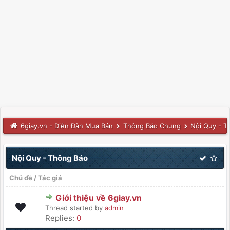
6giay.vn - Diễn Đàn Mua Bán
Thông Báo Chung
Nội Quy - T
Nội Quy - Thông Báo
Chủ đề
/
Tác giả
Giới thiệu về 6giay.vn
Thread started by
admin
Replies:
0