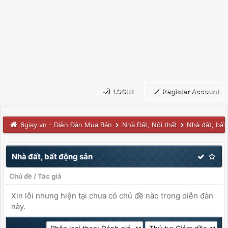
LOGIN
Register Account
6giay.vn - Diễn Đàn Mua Bán
Nhà Đất, Nội thất
Nhà đất, bất
Nhà đất, bất động sản
Chủ đề
/
Tác giả
Xin lỗi nhưng hiện tại chưa có chủ đề nào trong diễn đàn
này.