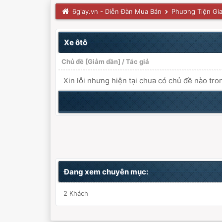
6giay.vn - Diễn Đàn Mua Bán
Phương Tiện Gi
Xe ôtô
Chủ đề
[
Giảm dần
]
/
Tác giả
Xin lỗi nhưng hiện tại chưa có chủ đề nào tro
Đang xem chuyên mục:
2 Khách