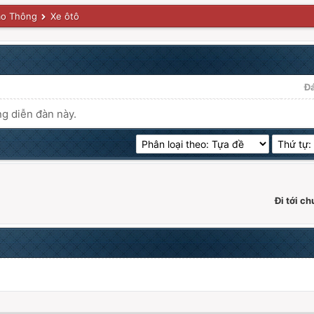
ao Thông
Xe ôtô
Đ
ng diễn đàn này.
Đi tới c