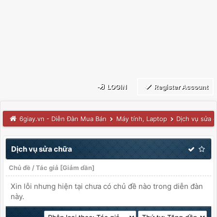
LOGIN
Register Account
6giay.vn - Diễn Đàn Mua Bán
Máy tính, Laptop
Dịch vụ sửa 
Dịch vụ sửa chữa
Chủ đề
/
Tác giả
[
Giảm dần
]
Xin lỗi nhưng hiện tại chưa có chủ đề nào trong diễn đàn
này.