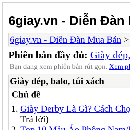
6giay.vn - Diễn Đàn
6giay.vn - Diễn Đàn Mua Bán
Phiên bản đầy đủ:
Giày dép,
Bạn đang xem phiên bản rút gọn.
Xem ph
Giày dép, balo, túi xách
Chủ đề
Giày Derby Là Gì? Cách Ch
Trả lời)
Top 10 Mẫu Áo Phông Nam/