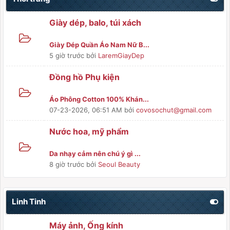
Giày dép, balo, túi xách
Giày Dép Quần Áo Nam Nữ B...
5 giờ trước
bởi
LaremGiayDep
Đồng hồ Phụ kiện
Áo Phông Cotton 100% Khán...
07-23-2026, 06:51 AM
bởi
covosochut@gmail.com
Nước hoa, mỹ phẩm
Da nhạy cảm nên chú ý gì ...
8 giờ trước
bởi
Seoul Beauty
Linh Tinh
Máy ảnh, Ống kính