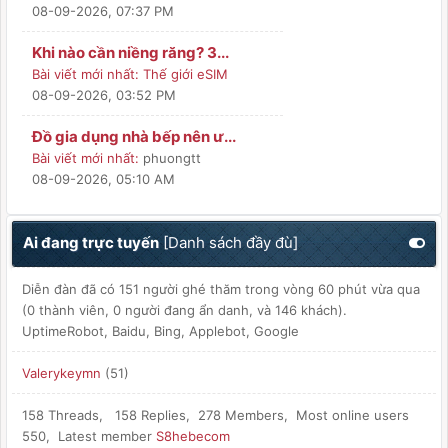
08-09-2026, 07:37 PM
Khi nào cần niềng răng? 3...
Bài viết mới nhất:
Thế giới eSIM
08-09-2026, 03:52 PM
Đồ gia dụng nhà bếp nên ư...
Bài viết mới nhất:
phuongtt
08-09-2026, 05:10 AM
Ai đang trực tuyến
[
Danh sách đầy đù
]
Diễn đàn đã có 151 người ghé thăm trong vòng 60 phút vừa qua
(0 thành viên, 0 người đang ẩn danh, và 146 khách).
UptimeRobot, Baidu, Bing, Applebot, Google
Valerykeymn
(51)
158 Threads, 158 Replies, 278 Members, Most online users
550, Latest member
S8hebecom