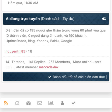
Hôm qua
, 11:36 AM
Ai đang trực tuyến
[
Danh sách đầy đù
]
Diễn đàn đã có 195 người ghé thăm trong vòng 60 phút vừa qua
(0 thành viên, 0 người đang ẩn danh, và 190 khách).
UptimeRobot, Bing, Yandex, Baidu, Google
nguyenthi85
(41)
141 Threads, 141 Replies, 267 Members, Most online users
550, Latest member
maccadaklak
Đánh dấu tất cả các diễn đàn đọc
|