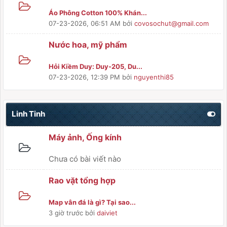
Áo Phông Cotton 100% Khán...
07-23-2026, 06:51 AM
bởi
covosochut@gmail.com
Nước hoa, mỹ phẩm
Hỏi Kiềm Duy: Duy-205, Du...
07-23-2026, 12:39 PM
bởi
nguyenthi85
Linh Tinh
Máy ảnh, Ống kính
Chưa có bài viết nào
Rao vặt tổng hợp
Map vân đá là gì? Tại sao...
3 giờ trước
bởi
daiviet