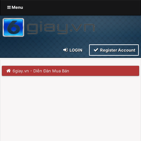
Menu
LOGIN
Register Account
6giay.vn - Diễn Đàn Mua Bán