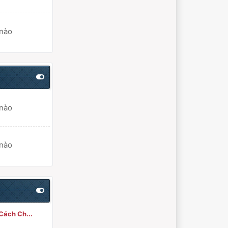
 nào
 nào
 nào
Cách Ch...