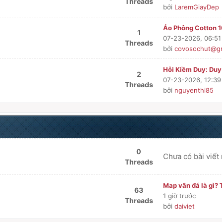
Threads
bởi
LaremGiayDep
Áo Phông Cotton 1
1
07-23-2026, 06:5
Threads
bởi
covosochut@gm
Hỏi Kiềm Duy: Duy-
2
07-23-2026, 12:3
Threads
bởi
nguyenthi85
0
Chưa có bài viết
Threads
Map vân đá là gì? T
63
1 giờ trước
Threads
bởi
daiviet