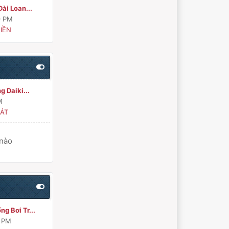
ài Loan...
9 PM
IỀN
g Daiki...
M
ÁT
 nào
g Bơi Tr...
8 PM