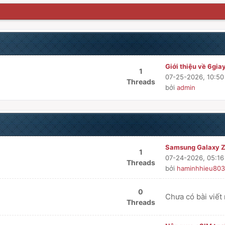
Giới thiệu về 6gia
1
07-25-2026, 10:5
Threads
bởi
admin
Samsung Galaxy Z 
1
07-24-2026, 05:1
Threads
bởi
haminhhieu803
0
Chưa có bài viết
Threads