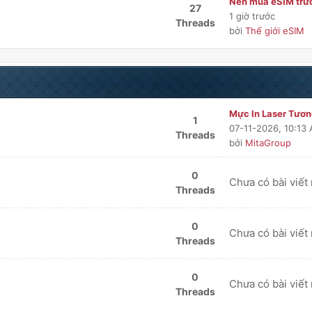
Nên mua eSIM trướ
27
1 giờ trước
Threads
bởi
Thế giới eSIM
Mực In Laser Tương
1
07-11-2026, 10:13
Threads
bởi
MitaGroup
0
Chưa có bài viết
Threads
0
Chưa có bài viết
Threads
0
Chưa có bài viết
Threads