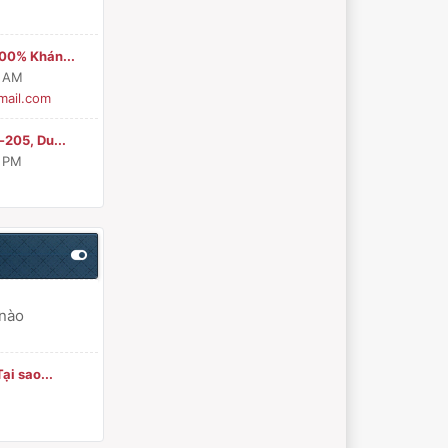
00% Khán...
1 AM
ail.com
205, Du...
9 PM
 nào
ại sao...