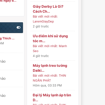
c ngày đ...
Giày Derby Là Gì?
Cách Ch...
Bài viết mới nhất:
LaremGiayDep
2 giờ trước
Ưu điểm khi sử dụng
 Thích ...
tóc m...
 AM
Bài viết mới nhất:
Manh
Seo
4 giờ trước
 nào
Máy lạnh treo tường
Daiki...
Bài viết mới nhất:
THIN
 nào
NGÂN PHÁT
Hôm qua
, 03:33 PM
Đại lý Máy lạnh áp trần
 nào
D...