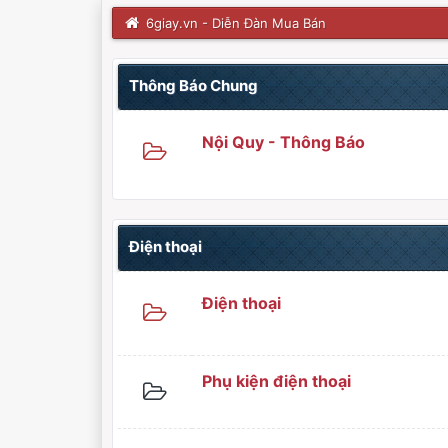
6giay.vn - Diễn Đàn Mua Bán
Thông Báo Chung
Nội Quy - Thông Báo
Điện thoại
Điện thoại
Phụ kiện điện thoại