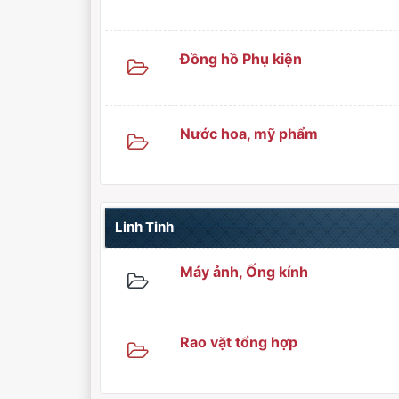
Đồng hồ Phụ kiện
Nước hoa, mỹ phẩm
Linh Tinh
Máy ảnh, Ống kính
Rao vặt tổng hợp