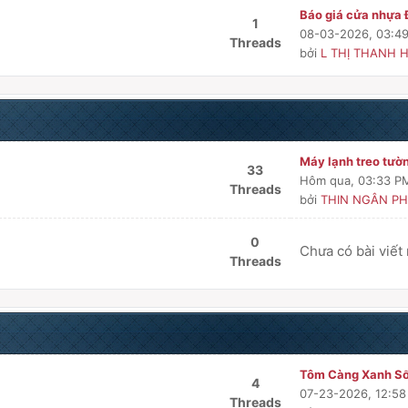
Báo giá cửa nhựa Đ
1
08-03-2026, 03:4
Threads
bởi
L THỊ THANH H
Máy lạnh treo tườn
33
Hôm qua
, 03:33 P
Threads
bởi
THIN NGÂN PH
0
Chưa có bài viết
Threads
Tôm Càng Xanh Sốn
4
07-23-2026, 12:5
Threads