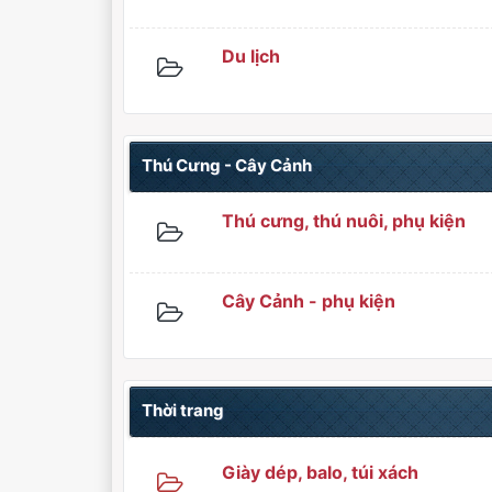
Du lịch
Thú Cưng - Cây Cảnh
Thú cưng, thú nuôi, phụ kiện
Cây Cảnh - phụ kiện
Thời trang
Giày dép, balo, túi xách