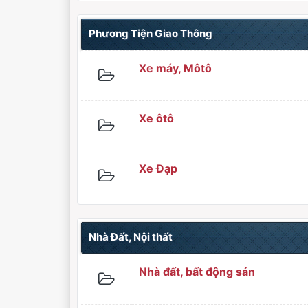
Phương Tiện Giao Thông
Xe máy, Môtô
Xe ôtô
Xe Đạp
Nhà Đất, Nội thất
Nhà đất, bất động sản