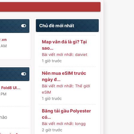
Chủ đề mới nhất
y.vn
Map vân đá là gì? Tại
0 AM
sao...
Bài viết mới nhất:
daiviet
1 giờ trước
Nên mua eSIM trước
ngày đ...
Bài viết mới nhất:
Thế giới
Fold8 Ul...
eSIM
6 PM
1 giờ trước
Băng tải gầu Polyester
 nào
có...
Bài viết mới nhất:
longg
2 giờ trước