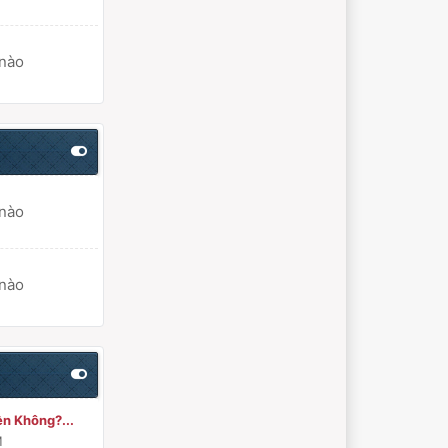
 nào
 nào
 nào
n Không?...
M