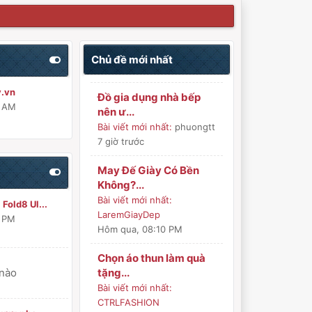
Chủ đề mới nhất
y.vn
Đồ gia dụng nhà bếp
0 AM
nên ư...
Bài viết mới nhất:
phuongtt
7 giờ trước
May Đế Giày Có Bền
Không?...
Bài viết mới nhất:
Fold8 Ul...
LaremGiayDep
6 PM
Hôm qua
, 08:10 PM
Chọn áo thun làm quà
 nào
tặng...
Bài viết mới nhất:
CTRLFASHION