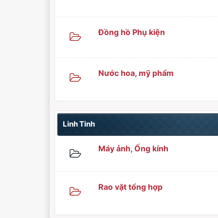
Đồng hồ Phụ kiện
Nước hoa, mỹ phẩm
Linh Tinh
Máy ảnh, Ống kính
Rao vặt tổng hợp