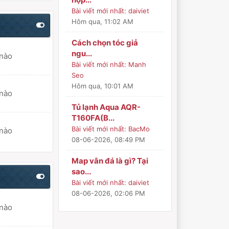
Bài viết mới nhất:
daiviet
Hôm qua
, 11:02 AM
Cách chọn tóc giả
ngu...
 nào
Bài viết mới nhất:
Manh
Seo
Hôm qua
, 10:01 AM
 nào
Tủ lạnh Aqua AQR-
T160FA(B...
Bài viết mới nhất:
BacMo
 nào
08-06-2026, 08:49 PM
Map vân đá là gì? Tại
sao...
Bài viết mới nhất:
daiviet
08-06-2026, 02:06 PM
 nào