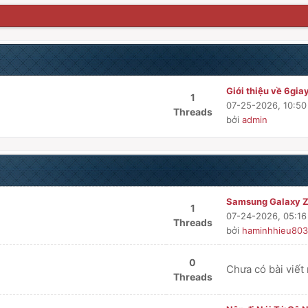
Giới thiệu về 6gia
1
07-25-2026, 10:5
Threads
bởi
admin
Samsung Galaxy Z 
1
07-24-2026, 05:1
Threads
bởi
haminhhieu803
0
Chưa có bài viết
Threads