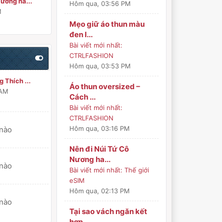
ương ha...
Hôm qua
, 03:56 PM
M
Mẹo giữ áo thun màu
đen l...
Bài viết mới nhất:
CTRLFASHION
Hôm qua
, 03:53 PM
 Thích ...
Áo thun oversized –
 AM
Cách ...
Bài viết mới nhất:
CTRLFASHION
Hôm qua
, 03:16 PM
 nào
Nên đi Núi Tứ Cô
Nương ha...
 nào
Bài viết mới nhất:
Thế giới
eSIM
Hôm qua
, 02:13 PM
 nào
Tại sao vách ngăn kết
hợp...