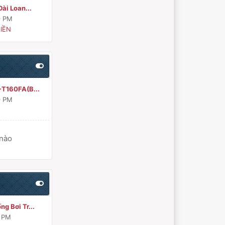
ài Loan...
9 PM
IỀN
-T160FA(B...
9 PM
 nào
g Bơi Tr...
8 PM