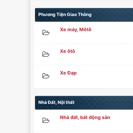
Phương Tiện Giao Thông
Xe máy, Môtô
Xe ôtô
Xe Đạp
Nhà Đất, Nội thất
Nhà đất, bất động sản