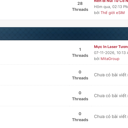
Nên đi Núi Tứ Cô N
28
Hôm qua
, 02:13 P
Threads
bởi
Thế giới eSIM
Mực In Laser Tương
1
07-11-2026, 10:13
Threads
bởi
MitaGroup
0
Chưa có bài viết
Threads
0
Chưa có bài viết
Threads
0
Chưa có bài viết
Threads