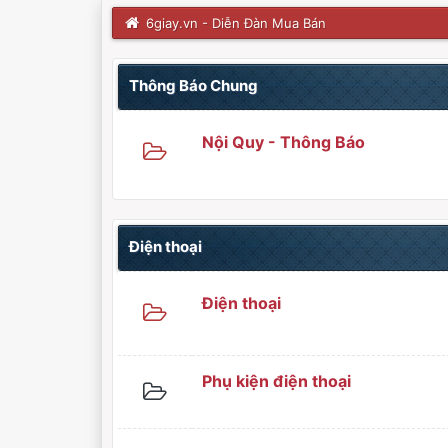
6giay.vn - Diễn Đàn Mua Bán
Thông Báo Chung
Nội Quy - Thông Báo
Điện thoại
Điện thoại
Phụ kiện điện thoại