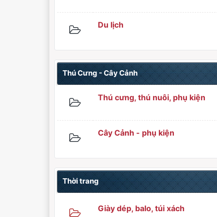
Du lịch
Thú Cưng - Cây Cảnh
Thú cưng, thú nuôi, phụ kiện
Cây Cảnh - phụ kiện
Thời trang
Giày dép, balo, túi xách