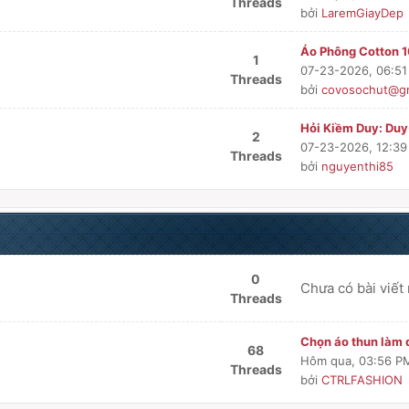
Threads
bởi
LaremGiayDep
Áo Phông Cotton 1
1
07-23-2026, 06:5
Threads
bởi
covosochut@gm
Hỏi Kiềm Duy: Duy-
2
07-23-2026, 12:3
Threads
bởi
nguyenthi85
0
Chưa có bài viết
Threads
Chọn áo thun làm q
68
Hôm qua
, 03:56 P
Threads
bởi
CTRLFASHION