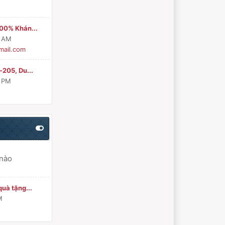
00% Khán...
1 AM
ail.com
205, Du...
9 PM
 nào
uà tặng...
M