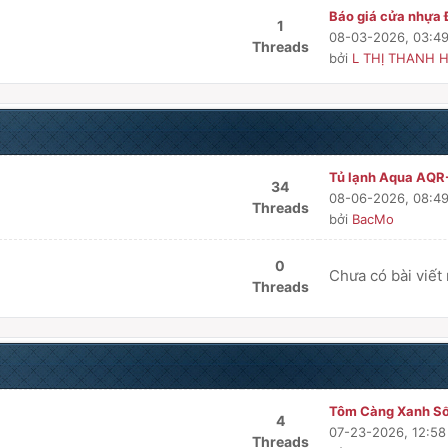
Báo giá cửa nhựa Đ
1
08-03-2026, 03:4
Threads
bởi
L THỊ THANH H
Tủ lạnh Aqua AQR
34
08-06-2026, 08:4
Threads
bởi
BacMo
0
Chưa có bài viết
Threads
Tôm Càng Xanh Sốn
4
07-23-2026, 12:5
Threads