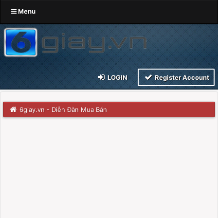
Menu
LOGIN
Register Account
6giay.vn - Diễn Đàn Mua Bán