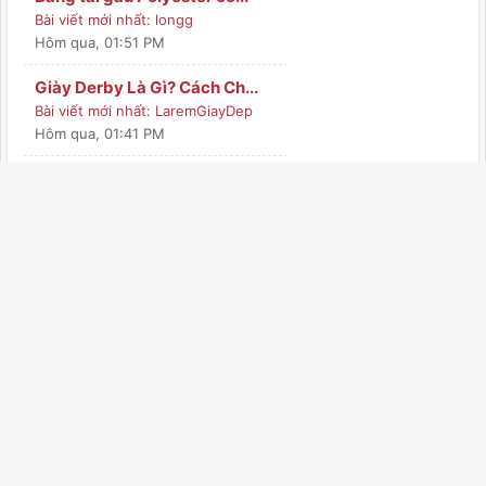
Bài viết mới nhất:
longg
Hôm qua
, 01:51 PM
Giày Derby Là Gì? Cách Ch...
Bài viết mới nhất:
LaremGiayDep
Hôm qua
, 01:41 PM
Ưu điểm khi sử dụng tóc m...
Bài viết mới nhất:
Manh Seo
Hôm qua
, 11:01 AM
Máy lạnh treo tường Daiki...
Bài viết mới nhất:
THIN NGÂN PHÁT
08-05-2026, 03:33 PM
Đại lý Máy lạnh áp trần D...
Bài viết mới nhất:
THIN NGÂN PHÁT
08-05-2026, 03:32 PM
Đại Lý Máy Lạnh Âm Trần S...
Bài viết mới nhất:
THIN NGÂN PHÁT