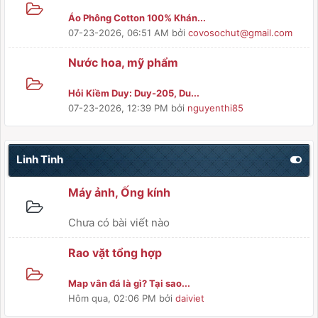
Áo Phông Cotton 100% Khán...
07-23-2026, 06:51 AM
bởi
covosochut@gmail.com
Nước hoa, mỹ phẩm
Hỏi Kiềm Duy: Duy-205, Du...
07-23-2026, 12:39 PM
bởi
nguyenthi85
Linh Tinh
Máy ảnh, Ống kính
Chưa có bài viết nào
Rao vặt tổng hợp
Map vân đá là gì? Tại sao...
Hôm qua
, 02:06 PM
bởi
daiviet